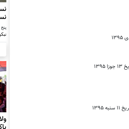
نس
نس
پنج شنبه9
نیکپ
ول
پا