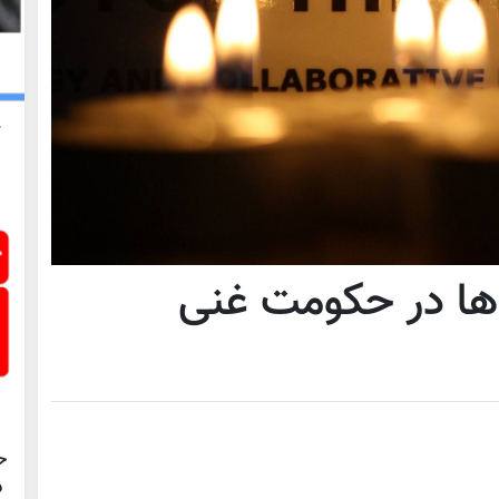
ها در حکومت غنی
ح
د