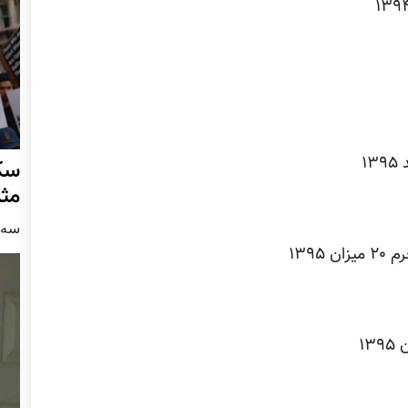
سکو
مث
سه شنبه