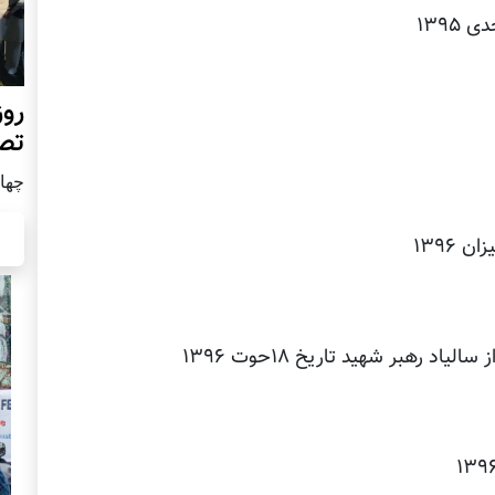
روز
تص
چهار شن