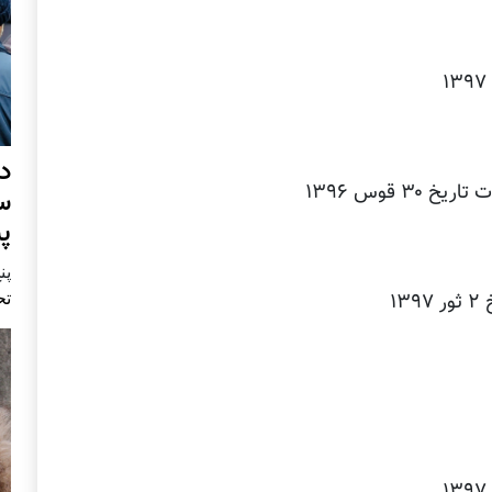
د
س
پ
پنج 
تح