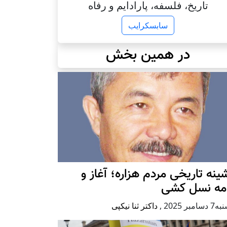
تاریخ، فلسفه، پارادایم و رفاه
سابسکرایب
در همین بخش
ينه تاريخی مردم هزاره؛ آغاز و
امه نسل کشی
امبر 2025
,
داکتر ثنا نیکپی