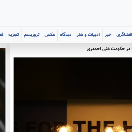
فشاگری
خبر
ادبیات و هنر
دیدگاه
عکس
تروریسم
تجزیه
فد
 در حکومت غنی احمدزی