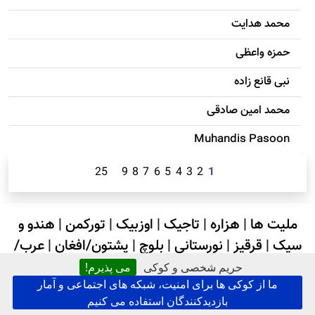
محمد هدایت
حمزه واعظی
نبی قانع زاده
محمد امين صادقی
Muhandis Pasoon
25
9
8
7
6
5
4
3
2
1
ملیت ها
|
هزاره
|
تاجیک
|
اوزبیک
|
تورکمن
|
هندو و
سیک
|
قرقیز
|
نورستانی
|
بلوچ
|
پشتون/افغان
|
عرب/
سادات
حریم شخصی و کوکی
می پذیرم!
ما از کوکی ها برای امنیت، شبکه های اجتماعی و آمار
بازدیدکنندگان استفاده می کنیم
جستجو در کابل پرس