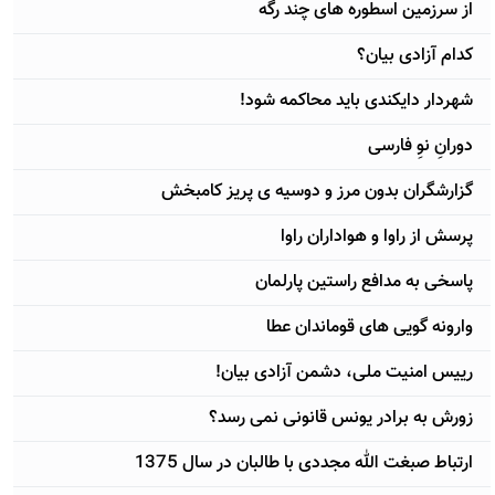
از سرزمين اسطوره های چند رگه
کدام آزادی بيان؟
شهردار دايکندی بايد محاکمه شود!
دورانِ نوِ فارسی
گزارشگران بدون مرز و دوسيه ی پريز کامبخش
پرسش از راوا و هواداران راوا
پاسخی به مدافع راستين پارلمان
وارونه گويی های قوماندان عطا
رييس امنيت ملی، دشمن آزادی بيان!
زورش به برادر يونس قانونی نمی رسد؟
ارتباط صبغت الله مجددی با طالبان در سال 1375