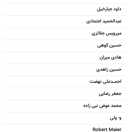
داود جبارخیل
عبدالحمید اعتمادی
میرویس جلالزی
حسين کوهی
هادی ميران
حسين زاهدی
احمـــدعلی نهضت
جعفر رضایی
محمد عوض نبی زاده
و- ولی
Robert Maier