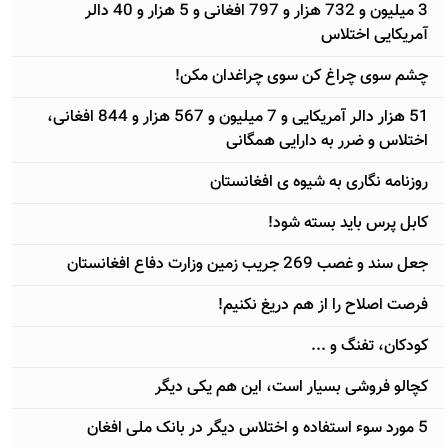
3 ميليون و 732 هزار و 797 افغانی و 5 هزار و 40 دالر
آمريکايی اختلاس
چشم سوی چراغ کن سوی چراغدان مکن!
51 هزار دالر آمريکايی و 7 ميليون و 567 هزار و 844 افغانی،
اختلاس و ضرر به دارايی همگانی
روزنامه نگاری به شيوه ی افغانستان
کابل پرس بايد بسته شود!
جعل سند و غصب 269 جريب زمين وزارت دفاع افغانستان
فرصت اصلاح را از هم دريغ نکنيم!
کودکان، تفنگ و ...
کچالو فروشی بسيار است، اين هم يکی ديگر
5 مورد سوء استفاده و اختلاس ديگر در بانک ملی افغان