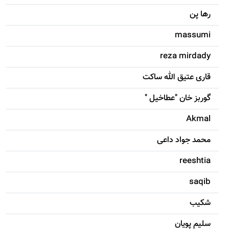
رها پن
massumi
reza mirdady
قاری عتیق الله ساکت
گوربز خان "عطاخیل "
Akmal
محمد جواد داعی
reeshtia
saqib
شکيب
سليم پویان