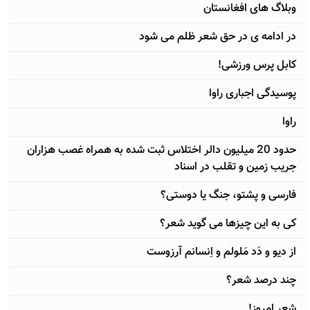
وبلاگ های افغانستان
در ادامه ی در حق شعر ظلم می شود
کابل پرس ورزشی!
پوسيدگی اجباری راوا
راوا
حدود 20 ميليون دالر اختلاس ثبت شده به همراه غصب هزاران
جريب زمين و تقلب در اسناد
فارسی و پشتو، جنگ يا دوستی؟
کی به اين چيزها می گويد شعر؟
از ديو و دَد مَلولم و اِنسانم آرزوست
چند درصد شعر؟
شعر امروز!