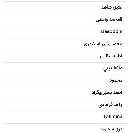
عتیق شاهد
llمحمد واعظی
ziaaoddin
محمد بشیر اسکندری
لطيف نظري
علاءالديني
محمود
احمد بصيربيگزاد
واحد فرهادي
Tahmina
فرزانه جاويد