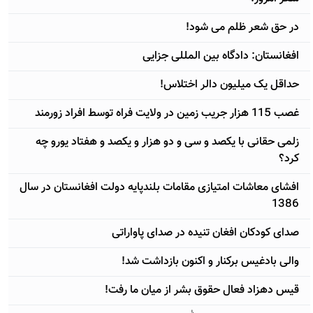
در حق شعر ظلم می شود!
افغانستان: دادگاه بين المللی جزايی
حداقل يک ميليون دالر اختلاس!
غصب 115 هزار جريب زمين در ولايت فراه توسط افراد زورمند
زلمی حقانی با يکصد و سی و دو هزار و يکصد و هفتاد يورو چه
کرد؟
افشای معاشات امتيازی مقامات بلندپايه دولت افغانستان در سال
1386
صدای کودکان افغان تنيده در صدای پاواراتی
والی بادغيس برکنار و اکنون بازداشت شد!
قيس دهزاد فعال حقوق بشر از ميان ما رفت!