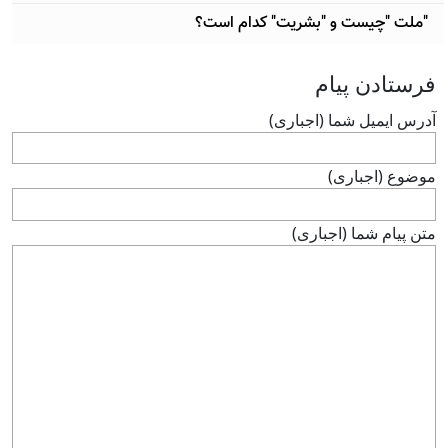
"ملت "چيست و "بشريت" کدام است؟
فرستادن پيام
آدرس ايميل شما (اجباری)
موضوع (اجباری)
متن پيام شما (اجباری)