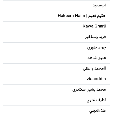
ابوسعيد
حکيم نعيم | Hakeem Naim
Kawa Gharji
فرید رستاخیز
جواد خاوری
عتیق شاهد
llمحمد واعظی
ziaaoddin
محمد بشیر اسکندری
لطيف نظري
علاءالديني