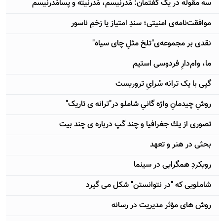
سه مقوله در یک گفتمان: مُدرنیسم، مُدرنیته و پسامُدرنیسم
موافقت‌نامه‌ی امنیتی؛ سندِ امتیاز یا زخمِ ناسور
نقدی بر مجموعه‌ی"تلخ مثلِ چای سیاه"
ما، وام‌دارِ فردوسی استیم
گپی با یک ترانه سُرایِ تروریست
روشِ چیدمانِ واژه گانیِ شاملو در"ترانه ی تاریک"
تصوری از يك جغرافيا و چند گپ درباره ی چند بیت
بحثی در هنر و تعهد
رویکردِ همگرایی در سینما
شاملویی که "در نتوانستن" شکل می گیرد
روش های مؤثر مدیریت در رسانه