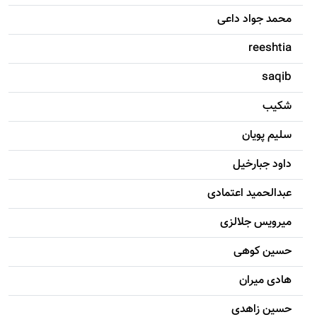
محمد جواد داعی
reeshtia
saqib
شکيب
سليم پویان
داود جبارخیل
عبدالحمید اعتمادی
میرویس جلالزی
حسين کوهی
هادی ميران
حسين زاهدی