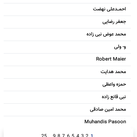
احمـــدعلی نهضت
جعفر رضایی
محمد عوض نبی زاده
و- ولی
Robert Maier
محمد هدایت
حمزه واعظی
نبی قانع زاده
محمد امين صادقی
Muhandis Pasoon
25
9
8
7
6
5
4
3
2
1