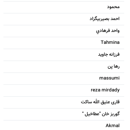
محمود
احمد بصيربيگزاد
واحد فرهادي
Tahmina
فرزانه جاويد
رها پن
massumi
reza mirdady
قاری عتیق الله ساکت
گوربز خان "عطاخیل "
Akmal