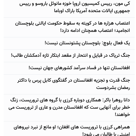
کی مون، رییس کمیسیون اروپا خوزه مانوئل باروسو و رییس
جمهوری ایالات متحده آمریکا باراک اوباما
اعتصاب هزاره ها در کویته به سقوط حکومت ایالتی بلوچستان
انجامید؛ اعتصاب همچنان ادامه دارد!
یک فعال بلوچ: بلوچستان پشتونستان نیست!
جنگ تریاک در قبایل و انتحار از مقعد ابتکار تازه آدمکشان طالب!
افغانستان تنها در فساد سرآمد کشورهای جهان نیست!
جنگ قدرت و تجزیه افغانستان در گفتگوی کابل پرس با داکتر
رمضان بشردوست
دانا روهرا باکر: همکاری دوباره کرزی با گروه های تروریست، زنگ
خطر برای آنهایی ست که افغانستان مدرن و عاری از تروریست می
خواهند!
همراهی کرزی با تروریست های افغان؛ او مانع از نبرد نیروهای
امنیتی با طالبان می شود!