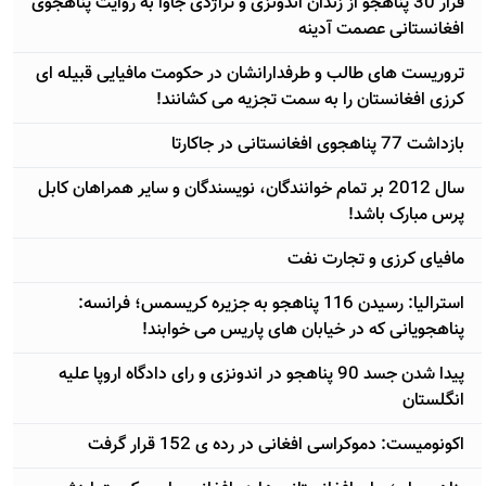
فرار 30 پناهجو از زندان اندونزی و تراژدی جاوا به روایت پناهجوی
افغانستانی عصمت آدینه
تروریست های طالب و طرفدارانشان در حکومت مافیایی قبیله ای
کرزی افغانستان را به سمت تجزیه می کشانند!
بازداشت 77 پناهجوی افغانستانی در جاکارتا
سال 2012 بر تمام خوانندگان، نویسندگان و سایر همراهان کابل
پرس مبارک باشد!
مافیای کرزی و تجارت نفت
استرالیا: رسیدن 116 پناهجو به جزیره کریسمس؛ فرانسه:
پناهجویانی که در خیابان های پاریس می خوابند!
پیدا شدن جسد 90 پناهجو در اندونزی و رای دادگاه اروپا علیه
انگلستان
اکونومیست: دموکراسی افغانی در رده ی 152 قرار گرفت