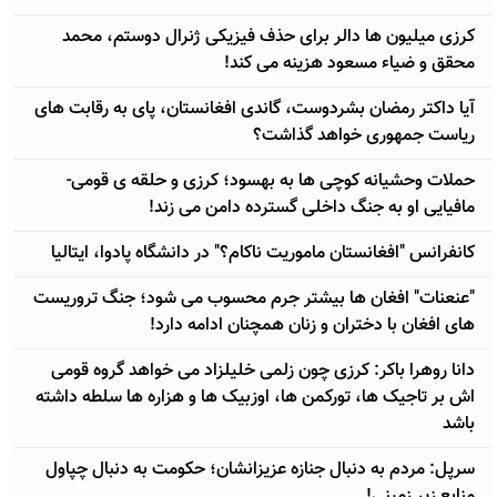
کرزی میلیون ها دالر برای حذف فیزیکی ژنرال دوستم، محمد
محقق و ضیاء مسعود هزینه می کند!
آیا داکتر رمضان بشردوست، گاندی افغانستان، پای به رقابت های
ریاست جمهوری خواهد گذاشت؟
حملات وحشیانه کوچی ها به بهسود؛ کرزی و حلقه ی قومی-
مافیایی او به جنگ داخلی گسترده دامن می زند!
کانفرانس "افغانستان ماموریت ناکام؟" در دانشگاه پادوا، ایتالیا
"عنعنات" افغان ها بیشتر جرم محسوب می شود؛ جنگ تروریست
های افغان با دختران و زنان همچنان ادامه دارد!
دانا روهرا باکر: کرزی چون زلمی خلیلزاد می خواهد گروه قومی
اش بر تاجیک ها، تورکمن ها، اوزبیک ها و هزاره ها سلطه داشته
باشد
سرپل: مردم به دنبال جنازه عزیزانشان؛ حکومت به دنبال چپاول
منابع زیر زمینی!