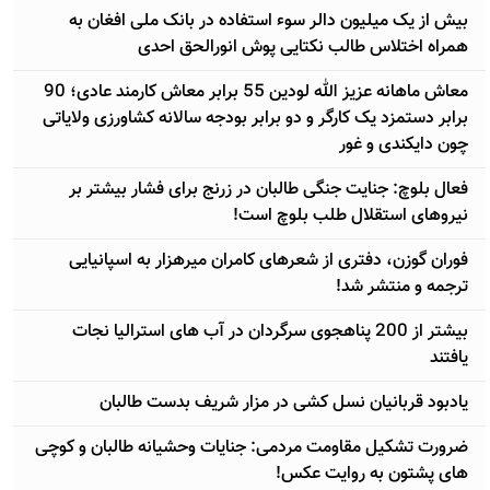
بيش از يک ميليون دالر سوء استفاده در بانک ملی افغان به
همراه اختلاس طالب نکتایی پوش انورالحق احدی
معاش ماهانه عزیز الله لودین 55 برابر معاش کارمند عادی؛ 90
برابر دستمزد یک کارگر و دو برابر بودجه سالانه کشاورزی ولایاتی
چون دایکندی و غور
فعال بلوچ: جنایت جنگی طالبان در زرنج برای فشار بیشتر بر
نیروهای استقلال طلب بلوچ است!
فوران گوزن، دفتری از شعرهای کامران میرهزار به اسپانیایی
ترجمه و منتشر شد!
بیشتر از 200 پناهجوی سرگردان در آب های استرالیا نجات
یافتند
یادبود قربانیان نسل کشی در مزار شریف بدست طالبان
ضرورت تشکیل مقاومت مردمی: جنایات وحشیانه طالبان و کوچی
های پشتون به روایت عکس!