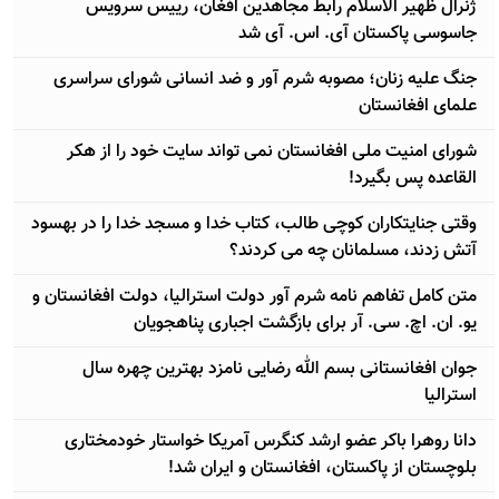
ژنرال ظھیر الاسلام رابط مجاهدین افغان، رییس سرویس
جاسوسی پاکستان آی. اس. آی شد
جنگ علیه زنان؛ مصوبه شرم آور و ضد انسانی شورای سراسری
علمای افغانستان
شورای امنیت ملی افغانستان نمی تواند سایت خود را از هکر
القاعده پس بگیرد!
وقتی جنایتکاران کوچی طالب، کتاب خدا و مسجد خدا را در بهسود
آتش زدند، مسلمانان چه می کردند؟
متن کامل تفاهم نامه شرم آور دولت استرالیا، دولت افغانستان و
یو. ان. اچ. سی. آر برای بازگشت اجباری پناهجویان
جوان افغانستانی بسم الله رضایی نامزد بهترین چهره سال
استرالیا
دانا روهرا باکر عضو ارشد کنگرس آمریکا خواستار خودمختاری
بلوچستان از پاکستان، افغانستان و ایران شد!