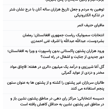
توهین به مردم و جعل تاریخ هزاران ساله آنان با درج نشان شتر
در تذکره الکترونیکی
مافیای حنیف اتمر
انتخابات سمبولیک ریاست جمهوری افغانستان: رمضان
بشردوست، عبدالله عبدالله یا اشرف غنی احمدزی
ورود هزاران پشتون پاکستانی بدون پاسپورت و ویزا به افغانستان؛
دور جدیدی از جنایت و اشغال در راه است؟
گل آغا شيرزوی و درآمد يک ميليون دالری در هفته: قاچاق مواد
مخدر و دزدی از عوايد گمرکی
طالبان سربازان غیر پشتون را کشته و از پشتون ها به عنوان ستون
پنجم استفاده می کنند
دسیسه انتخاباتی: مراکز رای دهی در مناطق پشتون نشین باز و
در مناطق غیر پشتون نشین به حداقل کاهش یافته است