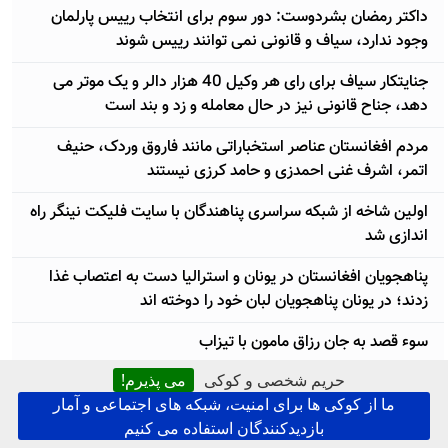
داکتر رمضان بشردوست: دور سوم برای انتخاب رییس پارلمان
وجود ندارد، سیاف و قانونی نمی توانند رییس شوند
جنایتکار سیاف برای رای هر وکیل 40 هزار دالر و یک موتر می
دهد، جناح قانونی نیز در حال معامله و زد و بند است
مردم افغانستان عناصر استخباراتی مانند فاروق وردک، حنیف
اتمر، اشرف غنی احمدزی و حامد کرزی نیستند
اولین شاخه از شبکه سراسری پناهندگان با سایت فلیکت نینگر راه
اندازی شد
پناهجویان افغانستان در یونان و استرالیا دست به اعتصاب غذا
زدند؛ در یونان پناهجویان لبان خود را دوخته اند
سوء قصد به جان رزاق مامون با تیزاب
حریم شخصی و کوکی
می پذیرم!
امضای قرارداد بازگشت پناهجویان از استرالیا؛ دولت افغانستان
ما از کوکی ها برای امنیت، شبکه های اجتماعی و آمار
بلای جان شهروندانش است!
بازدیدکنندگان استفاده می کنیم