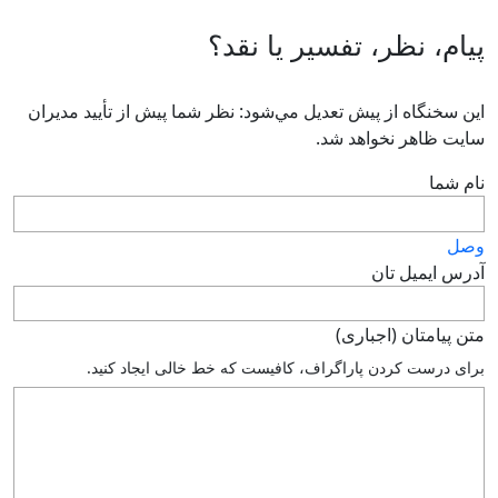
پیام، نظر، تفسیر یا نقد؟
اين سخنگاه از پيش تعديل مي‌شود: نظر شما پيش از تأييد مديران
سايت ظاهر نخواهد شد.
نام شما
وصل
آدرس ايميل تان
متن پيامتان (اجباری)
براى درست كردن پاراگراف، كافيست كه خط خالى ايجاد كنيد.