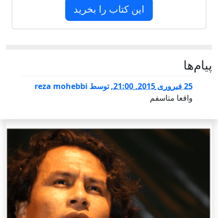
این کتاب را بخرید
پيام‌ها
25 فبروری 2015, 21:00
,
توسط
reza mohebbi
واقعا متاسفم