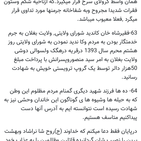
همان واسط کرولای سرخ قرار میگیرد.که ازناحیه شکم وستون
فقرات شدیدا مجروح وبه شفاخانه جرمنها مورد تداوی قرار
میگرد ,فعلا معیوب میباشد.
63-فقیرشاه خان کاندید شورای ولایتی, ولایت بغلان به جرم
خدمتگار بودن به مردم وکا ندید نمودن به شورای ولایتی روز
هشتم محرم سال 1393 درقریه درهگک ولسوالی دوشی
ولایت بغلان به امر سید منصوروپسرانش با پرداخت مبلغ
50هزار دالر توسط یک گروپ ترویستی خویش به شهادت
رسانید.
64- ده ها فرزند شهید دیگری گمنام مردم مظلوم این وطن
که به حیله ها وشیوه ها ی گوناگون این خاندان وحشی نیز به
شهادت رسیده است نتوانسته ایم به آدرس آنها دست
پیداکنیم متاسف هستیم.
درپایان فقط دعا میکنم که خداوند (ج)روح شا نراشاد وبهشت
برین را نصیب شان گردانیده,قاتلین وظالمین را به عذاب خود