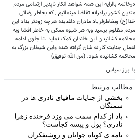
درخاتمه باارایه این همه شواهد انکار ناپذیر ازتمامی مردم
متدین کشور برادرانه تقاضا مینمائیم , که بخاطر رضائی
خدا(ج) وبخاطرفریاد مادران داغدیده هرچه زودتر بداد این
مردم مظلوم برسید وبه هر شیوه ممکن به خاطر افشا وبه
محاکمه کشانیدن این خاندان کمک نماید .تا جلوی ادامه
اعمال جنایت کارانه شان گرفته شده واین شیطان بزرگ به
محاکمه کشانیده شود. (من الله توفیق)
با ابراز سپاس
مطالب مرتبط
بخشی از جنایات مافیای نادری ها در
سمنگان
باد از کدام سمت می وزد فرخنده زهرا
نادری؟ پول و پیسه کجاست؟
نامه ی کوتاه جوانان و روشنفکران