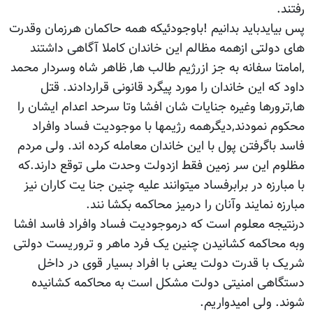
رفتند.
پس بیایدباید بدانیم !باوجودئیکه همه حاکمان هرزمان وقدرت
های دولتی ازهمه مظالم این خاندان کاملا آگاهی داشتند
,امامتا سفانه به جز ازرژیم طالب ها, ظاهر شاه وسردار محمد
داود که این خاندان را مورد پیگرد قانونی قراردادند. قتل
ها,ترورها وغیره جنایات شان افشا وتا سرحد اعدام ایشان را
محکوم نمودند,دیگرهمه رژیمها با موجودیت فساد وافراد
فاسد باگرفتن پول با این خاندان معامله کرده اند. ولی مردم
مظلوم این سر زمین فقط ازدولت وحدت ملی توقع دارند.که
با مبارزه در برابرفساد میتوانند علیه چنین جنا یت کاران نیز
مبارزه نمایند وآنان را درمیز محاکمه بکشا نند.
درنتیجه معلوم است که درموجودیت فساد وافراد فاسد افشا
وبه محاکمه کشانیدن چنین یک فرد ماهر و تروریست دولتی
شریک با قدرت دولت یعنی با افراد بسیار قوی در داخل
دستگاهی امنیتی دولت مشکل است به محاکمه کشانیده
شوند. ولی امیدواریم.