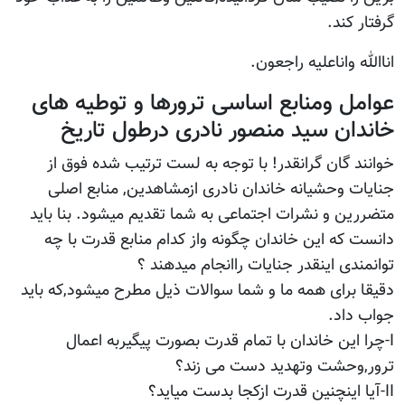
گرفتار کند.
اناالله واناعلیه راجعون.
عوامل ومنابع اساسی ترورها و توطیه های
خاندان سید منصور نادری درطول تاریخ
خوانند گان گرانقدر! با توجه به لست ترتیب شده فوق از
جنایات وحشیانه خاندان نادری ازمشاهدین, منابع اصلی
متضررین و نشرات اجتماعی به شما تقدیم میشود. بنا باید
دانست که این خاندان چگونه واز کدام منابع قدرت با چه
توانمندی اینقدر جنایات راانجام میدهند ؟
دقیقا برای همه ما و شما سوالات ذیل مطرح میشود,که باید
جواب داد.
I-چرا این خاندان با تمام قدرت بصورت پیگیربه اعمال
ترور,وحشت وتهدید دست می زند؟
II-آیا اینچنین قدرت ازکجا بدست میاید؟