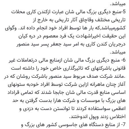
میباشد.
5-منبع دیگری بزرگ مالی شان عبارت ازکندن کاری محلات
تاریخی مختلف وقاچاق آثار تاریخی به خارج از
کشورمیباشد,که بار ها توسط افراد خود انجام داده اند. وگوای
این حقیقت اخیراشهادت یک فرد معصوم در دره کیان
درجریان کندن کاری به امر سید جعفر پسر سید منصور
میباشد.
6- منبع دیگری بزرگ مالی شان ازمنابع مالی درتعاملات غیر
قانونی باشرکتهای که تاثیرگذاری خاص خود را داشته است
.مانند شرکت صدف مربوط سید منصور باشرکت روشان که در
آغاز چنان ماهرانه ازاین شرکت توسط افراد خودبه ستونهای
اساسی منابع قدرت مالی شان جابجا شدند که تمامی قراداد
های بزرگ با موسسات و شرکت هارا بدست گرفتن به حد
اعظمی سواستفاده کردند تا توانستن دست به دزدی و
اختلاس زدند وپول اندوختند.
7- از منابع دستگاه های جاسوسی کشور های بزرگ و