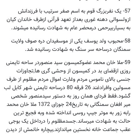
57- یک نفربزرگ قوم به اسم صفر سرتیب با فرزندانش
ازولسوالی دهنه غوری بعداز تعهد قرآنی ازطرف خاندان کیان
به بسیاربیرحمی درمحضر عام به شهادت رسانیده میشوند.
58-محبوب ولد یوسف یکی از موسفیدان دره صوف ولایت
سمنگان درساحه سر سنگ به شهادت رسانیده شد.
59-ملا خان محمد عضوکمیسون سید منصوردر ساحه تایمنی
روزی ازقضای بد در کمیسون از وحشی گری ها,تجاوزات
جنسی بالای ناموس مردم وغارت اموال مردم مظلوم از طرف
مسولین وافرادغند 26 فرقه 80 درساحه تایمنی شهر کابل لب
گشود.فقط فردای همان روز به دستور سیدمنصور شخصی
میر افغان سمنگانی به تاریخ24 جوزای 1372 ملا خان محمد
رابه زور به موتر جیپ روسی انداخته شده وبه فجیع ترین
حالت به شهادت میرساند.جسدمظلوم را درداخل یک بوجی
عقب جماعت خانه نخستین میاندازند,بیچاره خانمش از دیدن