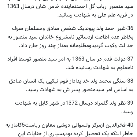
سید منصور ارباب گل احمدنماینده خاص شان درسال 1363
در قریه علم علی به شهادت رسانید.
36-شیر احمد ولد پیوندیک شخص صادق ومسلمان صرف
بخاطر عدم اطاعت ازدساتیر نامشروع خاندان سید منصور به
حد لت وکوب گردیدومظلومانه بعداز چند روز جان داد.
37-دولت قدم در سال 1363 به امر سید منصور توسط افراد
نامعلوم به شهادت رسانیده شد.
38-سنگی محمد ولد خدایداداز قوم نیکپی یک انسان صادق
به اساس امر سیدمنصور پسر ش به شهادت رسید.
39-نظر ولد گلمراد درسال 1372در شهر کابل به شهادت
رسید.
40-فخرالدین ازمرکز ولسوالی دوشی معاون ریاست5کاماز به
خاطر اینکه یک تحصیل کرده بود,بسیاری از جنایات این