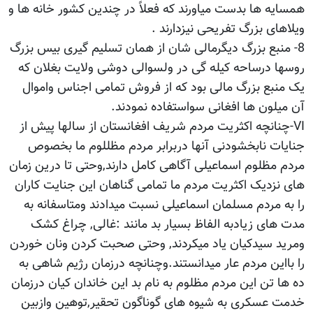
همسایه ها بدست میاورند که فعلاً در چندین کشور خانه ها و
ویلاهای بزرگ تفریحی نیزدارند .
8- منبع بزرگ دیگرمالی شان از همان تسلیم گیری بیس بزرگ
روسها درساحه کیله گی در ولسوالی دوشی ولایت بغلان که
یک منبع بزرگ مالی بود که از فروش تمامی اجناس واموال
آن میلون ها افغانی سواستفاده نمودند.
VI-چنانچه اکثریت مردم شریف افغانستان از سالها پیش از
جنایات نابخشودنی آنها دربرابر مردم مظللوم ما بخصوص
مردم مظلوم اسماعیلی آگاهی کامل دارند,وحتی تا درین زمان
های نزدیک اکثریت مردم ما تمامی گناهان این جنایت کاران
را به مردم مسلمان اسماعیلی نسبت میدادند ومتاسفانه به
مدت های زیادبه الفاظ بسیار بد مانند :غالی, چراغ کشک
ومرید سیدکیان یاد میکردند, وحتی صحبت کردن ونان خوردن
را بااین مردم عار میدانستند.وچنانچه درزمان رژیم شاهی به
ده ها تن این مردم مظلوم به نام بد این خاندان کیان درزمان
خدمت عسکری به شیوه های گوناگون تحقیر,توهین وازبین