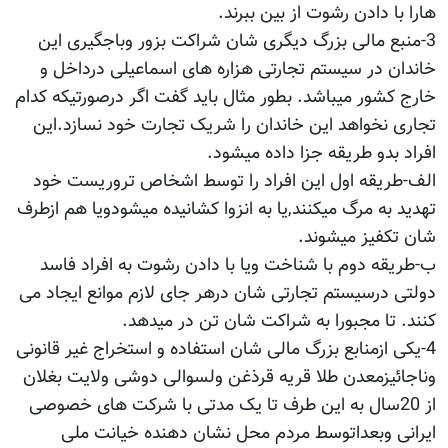
هارا با دادن رشوت از بین ببرند.
3-منبع مالی بزرگ دیگری شان شراکت بزور وباجگیری این
خاندان در سیستم تجارتی هزاره های اسماعیلی درداخل و
خارج کشور میباشد. بطور مثال باید گفت اگر درصورتیکه کدام
تجاری نخواهد این خاندان را شریک تجارت خود نسازد.این
افراد بدو طریقه جزا داده میشود.
الف-طریقه اول این افراد را توسط اشخاص تروریست خود
تهدید به مرگ میکنند,یا به انزوا کشانیده میشودویا هم ازطرف
شان تکفیز میشوند.
ب-طریقه دوم با شناخت ویا با دادن رشوت به افراد فاسد
دولتی درسیستم تجارتی شان درهر جای لازم موانع ایجاد می
کنند. تا مجبورا به شراکت شان تن در میدهد.
4-یکی ازمنابع بزرگ مالی شان استفاده و استخراج غیر قانونی
وناجائیزمعدن طلا قریه قرذغن ولسوالی دوشی ولایت بغلان
از 20سال به این طرف تا یک مدتی با شرکت های خصوصی
ایرانی وبعداتوسط مردم محل نشان دهنده خیانت ملی