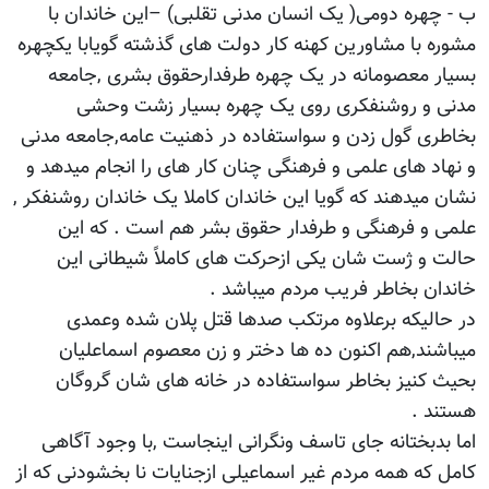
ب - چهره دومی( یک انسان مدنی تقلبی) –این خاندان با
مشوره با مشاورین کهنه کار دولت های گذشته گویابا یکچهره
بسیار معصومانه در یک چهره طرفدارحقوق بشری ,جامعه
مدنی و روشنفکری روی یک چهره بسیار زشت وحشی
بخاطری گول زدن و سواستفاده در ذهنیت عامه,جامعه مدنی
و نهاد های علمی و فرهنگی چنان کار های را انجام میدهد و
نشان میدهند که گویا این خاندان کاملا یک خاندان روشنفکر ,
علمی و فرهنگی و طرفدار حقوق بشر هم است . که این
حالت و ژست شان یکی ازحرکت های کاملاً شیطانی این
خاندان بخاطر فریب مردم میباشد .
در حالیکه برعلاوه مرتکب صدها قتل پلان شده وعمدی
میباشند,هم اکنون ده ها دختر و زن معصوم اسماعلیان
بحیث کنیز بخاطر سواستفاده در خانه های شان گروگان
هستند .
اما بدبختانه جای تاسف ونگرانی اینجاست ,با وجود آگاهی
کامل که همه مردم غیر اسماعیلی ازجنایات نا بخشودنی که از