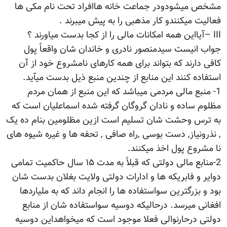
مشخص میشودودر جماعت خانه هاافراد تحت نام مکی ها
فعالیت میکنندو کار مذهبی را به پیش میبرند .
III –آیااین همه امکانات مالی را از کجا بدست میاورند ؟
جواب انیست سیدمنصور نادری و خاندان شان واقعاً پول
کافی دارند که بتواند برای همه کارهای نامشروع خود از آن
استفاده کنند این منابع از چندین منبع ذیل بدست میآید.
1- منبع مالی مردمی میباشد که این منبع از همان مردم
مظلوم ساده و نادان گروگان گرفته شده اسماعلیان است که
به ترس وحشت شان تسلیم است ازین مظلومین بنام ده یک
, نذرونیاز, دست بوسی ,راه صافی , تحفه ها و غیره شیوه های
نا مشروع پول اخذ میکنند.
2-منابع مالی دولتی که قبلاً به مدت ۱۵ سال حاکمیت تمامی
دوایر و فابریکه ها و ادارات دولتی ولایت بغلان بدست شان
بود و بزرگترین سواستفاده ها را انجام داند که به ملیاردها
افغانی میرسد. درحالیکه دوسیه سواستفاده شان از منابع
دولتی درحارنوالی فعلا موجود است که میخواهداین دوسیه