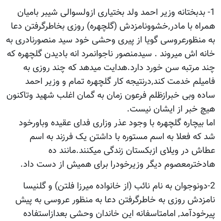
1- بدبختانه وزیر احمد ولد بختیاری ازولسوالی شیبر بامیان
همراه با مادر,خشوونامزدش (گلچهره) روزی بخاطرگرفتن دعا
به منظورعروسی گویا از پیری وحشی خود سید منصورنادری به
خانه اش میروند . سیدمنصور ناجوانمرد انه بادیدن گلچهره که
چند مرتبه سن خورد دارد.هدایت میدهد که چند روزی به
فامیلم خدمت کند,درنتیجه کار گلچهره تمام و وزیر احمد
ساده وبی خبرازظلم فرعون زمان به گمان اغلب شهید وتاکنون
هیچ خبر از ایشان نیست.
اما بیچاره گلچهره با وجود عذر وزاری فدای عقیده وباورخود
شد که فعلا به اسم مستوره با داشتن یک فرزند به اسم
عطاش در ویلای ازبکستان زندگی میکنند.مانند ده
هادخترمعصوم دیگر وزیرخودرا برای همیش از دست داد.
2-دونوجوان به نام نائب (از خانواده میرزا فلتن) و گلنیسا
نامزدش روزی به خاطرگرفتن دعا به منظور عروسی به پیش
پیرخودآمد, امامتاسفانه این خاندان وحشی بعدازاستفاده