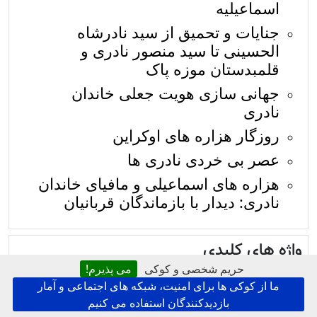
اسماعيليه
جنایات و تحمیق از سید نادرشاه
الحسینی تا سید منصور نادری و
قلمبدستان موزه پاک
جهانی سازی هویت جعلی خاندان
نادری
روزگار هزاره های اوکراین
عصر بی خردی نادری ها
هزاره های اسماعیلی و مافیای خاندان
نادری: دیدار با بازماندگان قربانیان
واژه های کلیدی
حریم شخصی و کوکی
می پذیرم!
تبعیض، تبعیض نژادی، مذهبی و جنسیتی
|
تروريزم، کوچی
ما از کوکی ها برای امنیت، شبکه های اجتماعی و آمار
طالبان، طالبان، القاعده و داعش
|
دو قرن جنایت در
بازدیدکنندگان استفاده می کنیم
افغانستان: جنایات نسل کشی، قتل عام، برده داری، جنگ