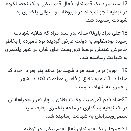
17-سید مراد یک قوماندان فعال قوم نیکپی ویک تحصیلکرده
در توطیه ناجوانمردانه در مربوطات ولسوالی پلخمری به
شهادت رسانیده شد.
18-علی مراد بای70ساله پدر سید مراد که قبلابه شهادت
رسیده بودمظلوم به دولت عارض گردیده بود نامبرده را بخاطر
خاموش شدنش توسط تروریست های شان در شهر پلخمری
به شهادت رسانیده شد.
19 –نوروز برادر سید مراد شهید نیز مانند پدر وبرادر خود که
مبادا در آینده به دفاع از فامیل مقاومت نکند در شهر
پلخمری به شهادت رسید.
20-شاه قدم آمرامنیت ولایت بغلان با چار نفراز همراهانش
دریک توطیه بم گذاری درساحه پلخمری ازطرف سید
منصوروپسرانش به شهادت رسانیده شد.
21-عمرعلی یک قوماندان فعال قوم نیکپی در توطیه