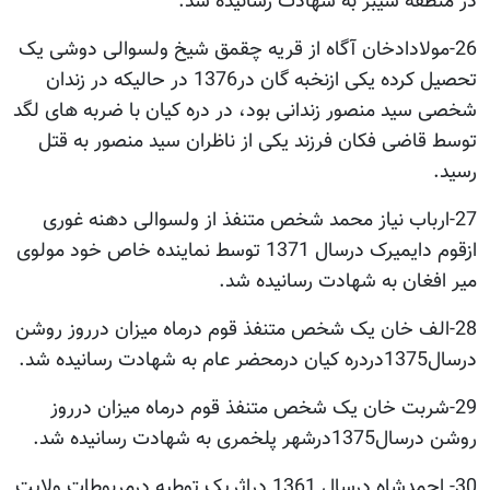
در منطقه شیبر به شهادت رسانیده شد.
26-مولادادخان آگاه از قریه چقمق شیخ ولسوالی دوشی یک
تحصیل کرده یکی ازنخبه گان در1376 در حالیکه در زندان
شخصی سید منصور زندانی بود، در دره کیان با ضربه های لگد
توسط قاضی فکان فرزند یکی از ناظران سید منصور به قتل
رسید.
27-ارباب نیاز محمد شخص متنفذ از ولسوالی دهنه غوری
ازقوم دایمیرک درسال 1371 توسط نماینده خاص خود مولوی
میر افغان به شهادت رسانیده شد.
28-الف خان یک شخص متنفذ قوم درماه میزان درروز روشن
درسال1375دردره کیان درمحضر عام به شهادت رسانیده شد.
29-شربت خان یک شخص متنفذ قوم درماه میزان درروز
روشن درسال1375درشهر پلخمری به شهادت رسانیده شد.
30- احمدشاه درسال 1361 دراثریک توطیه درمربوطات ولایت