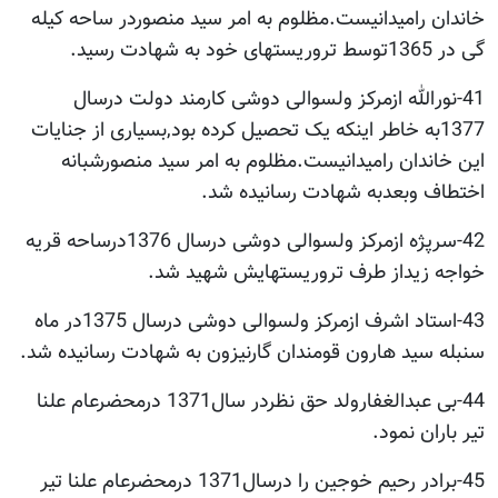
خاندان رامیدانیست.مظلوم به امر سید منصوردر ساحه کیله
گی در 1365توسط تروریستهای خود به شهادت رسید.
41-نورالله ازمرکز ولسوالی دوشی کارمند دولت درسال
1377به خاطر اینکه یک تحصیل کرده بود,بسیاری از جنایات
این خاندان رامیدانیست.مظلوم به امر سید منصورشبانه
اختطاف وبعدبه شهادت رسانیده شد.
42-سرپژه ازمرکز ولسوالی دوشی درسال 1376درساحه قریه
خواجه زیداز طرف تروریستهایش شهید شد.
43-استاد اشرف ازمرکز ولسوالی دوشی درسال 1375در ماه
سنبله سید هارون قومندان گارنیزون به شهادت رسانیده شد.
44-بی عبدالغفارولد حق نظردر سال1371 درمحضرعام علنا
تیر باران نمود.
45-برادر رحیم خوجین را درسال1371 درمحضرعام علنا تیر