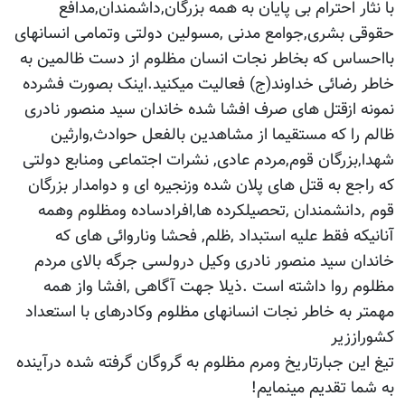
با نثار احترام بی پایان به همه بزرگان,داشمندان,مدافع
حقوقی بشری,جوامع مدنی ,مسولین دولتی وتمامی انسانهای
بااحساس که بخاطر نجات انسان مظلوم از دست ظالمین به
خاطر رضائی خداوند(ج) فعالیت میکنید.اینک بصورت فشرده
نمونه ازقتل های صرف افشا شده خاندان سید منصور نادری
ظالم را که مستقیما از مشاهدین بالفعل حوادث,وارثین
شهدا,بزرگان قوم,مردم عادی, نشرات اجتماعی ومنابع دولتی
که راجع به قتل های پلان شده وزنجیره ای و دوامدار بزرگان
قوم ,دانشمندان ,تحصیلکرده ها,افرادساده ومظلوم وهمه
آنانیکه فقط علیه استبداد ,ظلم, فحشا وناروائی های که
خاندان سید منصور نادری وکیل درولسی جرگه بالای مردم
مظلوم روا داشته است .ذیلا جهت آگاهی ,افشا واز همه
مهمتر به خاطر نجات انسانهای مظلوم وکادرهای با استعداد
کشوراززیر
تیغ این جبارتاریخ ومرم مظلوم به گروگان گرفته شده درآینده
به شما تقدیم مینمایم!