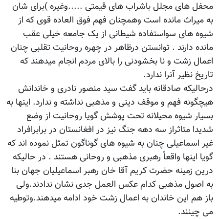
محفل های مجلل باشراب های قیمتی .....وغیره )برای شان
به میراث مانده است وهمچنان فهم فوق العاده قوی که از
شیوه های سواستفاده شیطانی از یک جامعه خیلی عقب
مانده دارند . توانستن درظاهر در چهره روحانیت تقلبی چنان
اعمال زشت و نا بخشودنی را بالای مردم انجام میدهند که
تاریخ نظیر آنرا ندارد.
درحالیکه صادقانه باید گفت سید منصور نادری و خاندانش
هیچگونه فهم و موقف دینی و مذهبی نداشته و ندارد. اینها به
بسیار شیوه محیلانه تحت پوشش گویا روحانیت از وضع
شدیدا متاثراز سه دهه جنگ نیز در افغانستان در برابرافراد
غیر اسماعیلی چنان به شیوه های گوناگون تمثل نموده اند که
گویا اینها واقعاً رهبری مذهبی و روحانی هستند . در حالیکه
درین زمینه حضرت کریم آقا خان رهبر اسماعیلیان جهان بنا
به اصول مذهبی کدام عکس العمل جدی نشان ندادند.ولی
باز هم این خاندان به اعمال زشت خود ادامه میدهند.وتوطیه
می چینند.