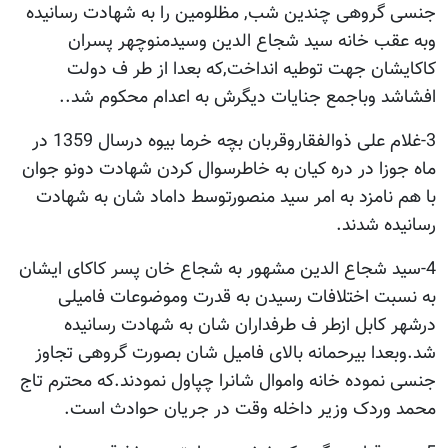
جنسی گروهی چندین شب, مظلومین را به شهادت رسانیده
وبه عقب خانه سید شجاع الدین وسیدمنوچهر پسران
کاکایشان جهت توطیه انداخت,که بعدا از طر ف دولت
افشاشد وباجمع جنایات دیگرش به اعدام محکوم شد..
3-غلام علی ذوالفقاروقربان بچه خرما بیوه درسال 1359 در
ماه جوزا در دره کیان به خاطرسوال کردن شهادت دونو جوان
با هم نامزد به امر سید منصورتوسط داماد شان به شهادت
رسانیده شدند.
4-سید شجاع الدین مشهور به شجاع خان پسر کاکای ایشان
به نسبت اختلافات رسیدن به قدرت وموضوعات فامیلی
درشهر کابل ازطر ف طرفداران شان به شهادت رسانیده
شد.وبعدا بیرحمانه بالای فامیل شان بصورت گروهی تجاوز
جنسی نموده خانه واموال شانرا چپاول نمودند.که محترم تاج
محمد وردک وزیر داخله وقت در جریان حوادث است.