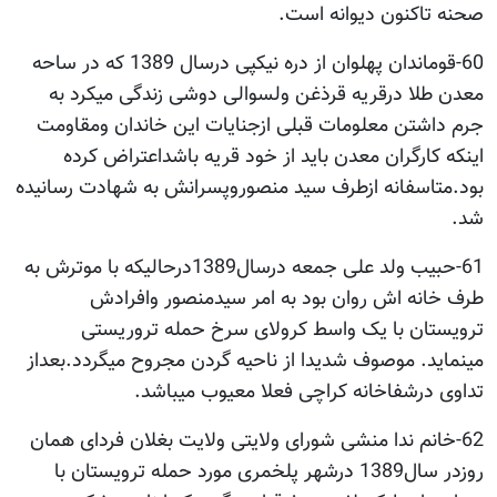
صحنه تاکنون دیوانه است.
60-قوماندان پهلوان از دره نیکپی درسال 1389 که در ساحه
معدن طلا درقریه قرذغن ولسوالی دوشی زندگی میکرد به
جرم داشتن معلومات قبلی ازجنایات این خاندان ومقاومت
اینکه کارگران معدن باید از خود قریه باشداعتراض کرده
بود.متاسفانه ازطرف سید منصوروپسرانش به شهادت رسانیده
شد.
61-حبیب ولد علی جمعه درسال1389درحالیکه با موترش به
طرف خانه اش روان بود به امر سیدمنصور وافرادش
ترویستان با یک واسط کرولای سرخ حمله تروریستی
مینماید. موصوف شدیدا از ناحیه گردن مجروح میگردد.بعداز
تداوی درشفاخانه کراچی فعلا معیوب میباشد.
62-خانم ندا منشی شورای ولایتی ولایت بغلان فردای همان
روزدر سال1389 درشهر پلخمری مورد حمله ترویستان با