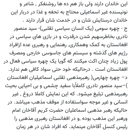
این خاندان دارند ولی باز هم ده ها روشنفکر , شاعر و
نونیسنده غیر اسماعیلی محتاج به تحفه و غذا در دربار این
خاندان درستایش شان و در خدمت شان قرار دارند .
ج - چهره سومی (یک انسان سیاسی تقلبی)- سید منصور
نادری بخاطرسهیم شدن درقدرت و در بازی های سیاسی در
افغانستان به کمک وهمکاری, رهنمایی و رهبری عده ازافراد
رژیم های گذشته و سیستم های جاسوسی خارجی ومصرف
پول زیاد چنان اکت میکنند که گویا یک چهره سیاسی فعال در
افغانستان است . درحالیکه خود حتی سواد کافی هم ندارد.
د– چهره چهارمی( رهبرمذهبی تقلبی اسماعیلیان افغانستان
)–سید منصور نادری کاملاًبا سفید چشمی و بی احیایی بحیث
رهبرمذهبی تبلیغ میشود. که این نمایش کاملا دروغ , غیر
انسانی و غیر موجه سواستفاده از موقف مذهب میباشد. در
حالیکه رهبر مذهبی اسماعلیان حضرت کریم آقاخان امام
ورهبر این مذهب بوده ,و در افغانستان رهبری مذهبی را
رئیس کنسل آقاخان مینماید. که افراد شان در هر زمان