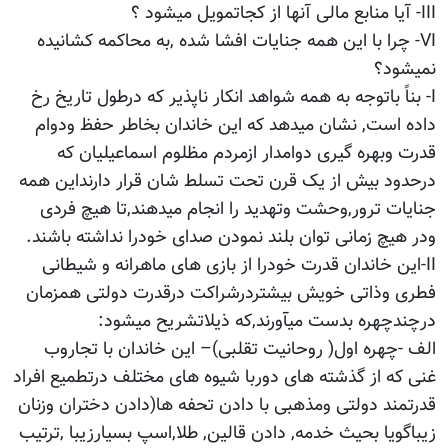
III- آیا منابع مالی آنها از کجاتمویل میشود ؟
VI- چرا با این همه جنایات افشا شده ,به محاکمه کشانیده
نمیشود؟
I- بناً باتوجه به همه شواهد انکار ناپذیر که درطول تاریخ رخ
داده است, نشان میدهد که این خاندان بخاطر حفظ ودوام
قدرت وبهره گیری دوامدار ازمردم مظلوم اسماعیلیان که
درحدود بیش از یک قرن تحت تسلط شان قرار دارنداین همه
جنایات ترور,وحشت وتهدید را انجام میدهند,تا هیچ فردی
ودر هیچ زمانی توان بلند نمودن صدای خودرا نداشته باشند.
II-این خاندان قدرت خودرا از بازی های ماهرانه و شیطانی
فطری وذاتی خویش بیشتردرشراکت درقدرت دولتی همزمان
درچندچهره بدست میآورند,که ذیلاتشریح میشود:
الف -چهره اول( روحانیت تقلبی)– این خاندان با تجاروب
غنی که از گذشته های دوربا شیوه های مختلف درتطمیع افراد
قدرتمند دولتی ومذهبی با دادن تحفه ها(دادن دختران وزنان
زیباگویا بحیث خدمه, دادن قالین, طلا,اسپ بسیارزیبا ,ترتیب