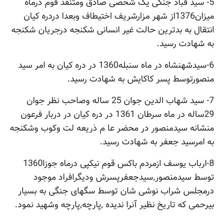
5- سید قباد جنگی یک شخصی صادق ومتنفذ قوم درماه
میزان1376از شهر مزارشریف اختیطاف وبعدا دردره کیان
انتقال به بدترین حالت غیر انسانی شکنجه درجریان شکنجه
به شهادت رسید.
6-سیدشهنشاه در ماه سنبله1360 در دره کیان به امر سید
منصورتوسط پسر کاکایش به شهادت رسید.
7- سید شهاب الدین جوان 25 ساله وصاحب نظر جوان
29ساله در ماه سرطان 1361 در دره کیان در دربار فرعون
منشانه سیدمنصور در محضر عا م ذریعه لت وکوب وشکنجه
به امرسید جعفر به شهادت رسید.
8-ارباب یوسف ازمردم باکس قوم نیکپی درماه جوزا1360
توسط سیدمنصور,سیدجعفرپسرش ودیگرافراد موجود
درمجلس شراب نوشی شان توسط سگهای جنگی به بسیار
بیرحمی که تاریخ نظیر آنرا ندیده ,پارچه,پارچه وشهید نمود.