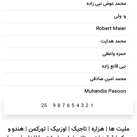
محمد عوض نبی زاده
و- ولی
Robert Maier
محمد هدایت
حمزه واعظی
نبی قانع زاده
محمد امين صادقی
Muhandis Pasoon
25
9
8
7
6
5
4
3
2
1
ملیت ها
|
هزاره
|
تاجیک
|
اوزبیک
|
تورکمن
|
هندو و