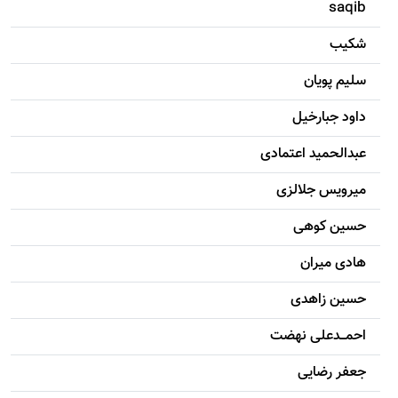
saqib
شکيب
سليم پویان
داود جبارخیل
عبدالحمید اعتمادی
میرویس جلالزی
حسين کوهی
هادی ميران
حسين زاهدی
احمـــدعلی نهضت
جعفر رضایی