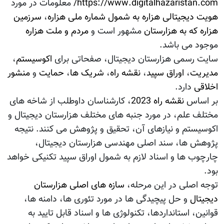
https://www.digitalhazaristan.com/
معلومات در مورد
هویت دیجیتالی هزاره به شمول شماره ملی هزاره
،
سرزمین
هزاره که به هزارستان
مشهور است و
مردم و ملت هزاره
موجود می باشد.
سایت رسمی هزارستان دیجیتال، صفحاتی برای
اکوسیستم
،
مدیریت
،
اوراق سپید
،
نقشه راه
،
شریک ها
،
حمایت
و
منشور
اخلاقی
دارد.
بر اساس
نقشه راه 2023
، کارشناسان داوطلب از شاخه های
مختلف علم، در مورد جنبه های مختلف هزارستان دیجیتال و
اکوسیستم و نیازهای آن، تحقیق و پژوهش می کنند. نتیجه
پژوهش ها، سند اصلی مهندسی هزارستان دیجیتال،
چارچوب ها و اسناد لازم به شمول اوراق سپید تکنیکی خواهد
بود.
توجه اصلی در این مرحله،
سازه های اصلی هزارستان
دیجیتال
و حل پیچیدگی ها در مورد تئوری ها، دامنه ها،
قوانین، استانداردها، تکنولوژی ها و اسناد قابل تایید به