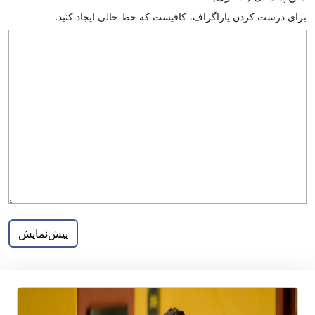
براى درست كردن پاراگراف، كافيست كه خط خالى ايجاد كنيد.